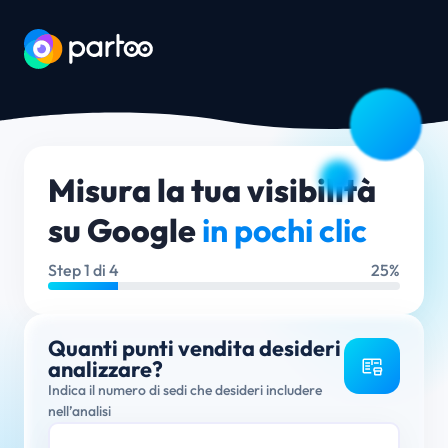
Misura la tua visibilità
su Google
in pochi clic
Step
1
di 4
25%
Quanti punti vendita desideri
analizzare?
Indica il numero di sedi che desideri includere
nell’analisi