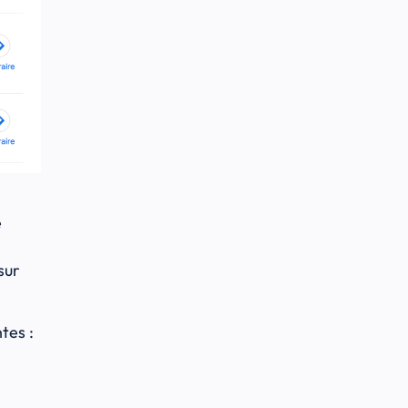
e
sur
ntes :