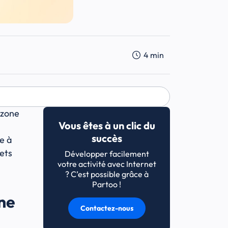
4
min
 zone
Vous êtes à un clic du
succès
e à
ets
Développer facilement
votre activité avec Internet
? C’est possible grâce à
Partoo !
gne
Contactez-nous