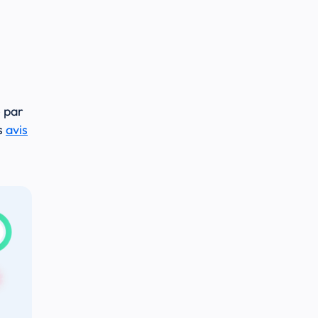
é par
os
avis