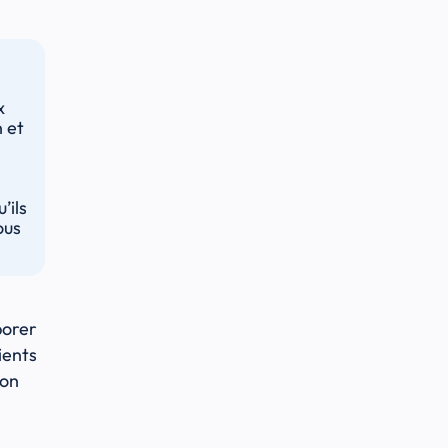
x
n et
’ils
ous
borer
ients
ion