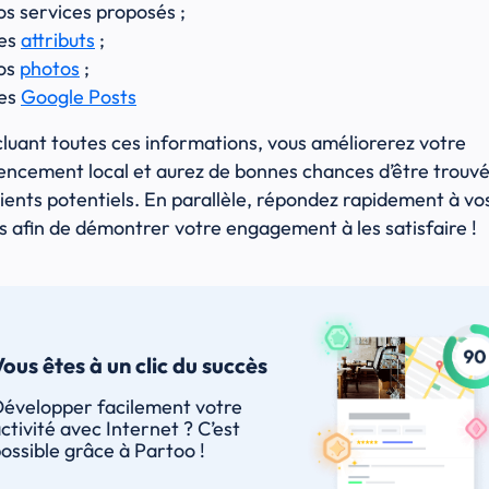
os services proposés ;
es
attributs
;
os
photos
;
es
Google Posts
cluant toutes ces informations, vous améliorerez votre
encement local et aurez de bonnes chances d’être trouv
lients potentiels. En parallèle, répondez rapidement à v
ts afin de démontrer votre engagement à les satisfaire !
ous êtes à un clic du succès
évelopper facilement votre
ctivité avec Internet ? C’est
ossible grâce à Partoo !