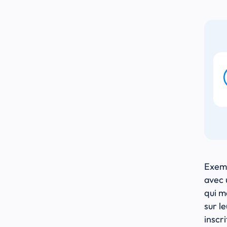
Exemp
avec 
qui m
sur l
inscr