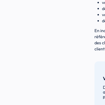
v
d
v
d
En in
référ
des c
clien
V
D
a
p