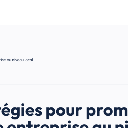
ise au niveau local
tégies pour pro
e entreprise au n