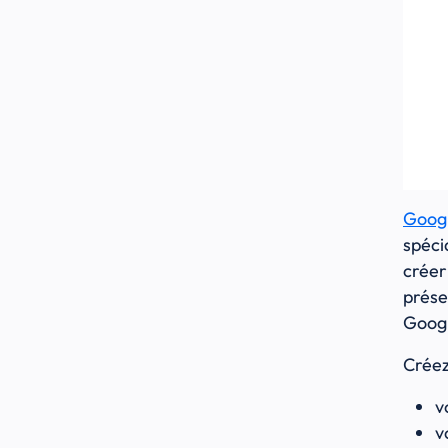
Googl
spéci
créer
prése
Goog
Créez
v
v