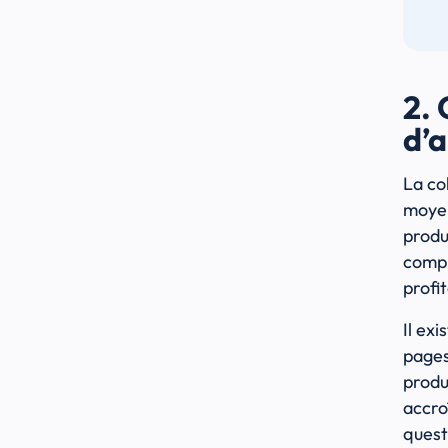
2. 
d’a
La co
moyen
produ
compl
profi
Il exi
pages
produ
accroî
quest