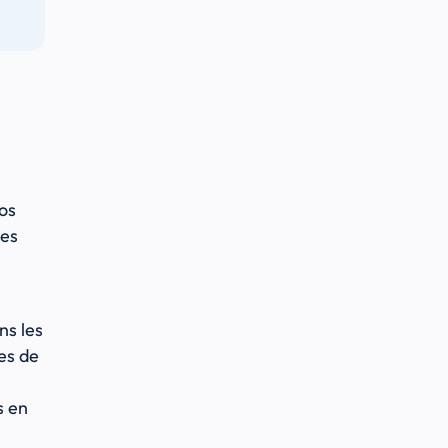
n
os
ces
i
ns les
es de
s en