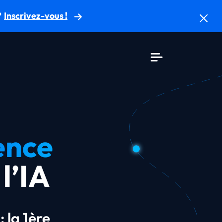
?
Inscrivez-vous !
ence
l’IA
: la 1ère