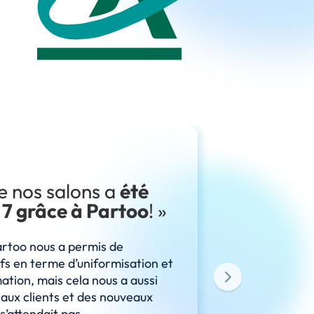
 de nos salons a
été
“Partoo 
 7 grâce à Partoo
! »
référenc
artoo nous a permis de
Nous avons ch
fs en terme d’uniformisation et
référencemen
ation, mais cela nous a aussi
faille, ainsi 
eaux clients et des nouveaux
visibilité et 
s’attendait pas.