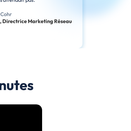
BNP
 Cohr
Lau
, Directrice Marketing Réseau
nutes