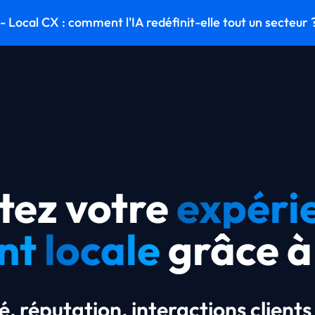
 Local CX : comment l'IA redéfinit-elle tout un secteur 
otez votre
expéri
ent
locale
grâce à 
té, réputation, interactions clients 