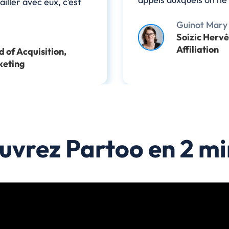
ailler avec eux, c’est
Guinot Mary
Soizic Hervé
Affiliation
 of Acquisition,
keting
uvrez Partoo en 2 mi