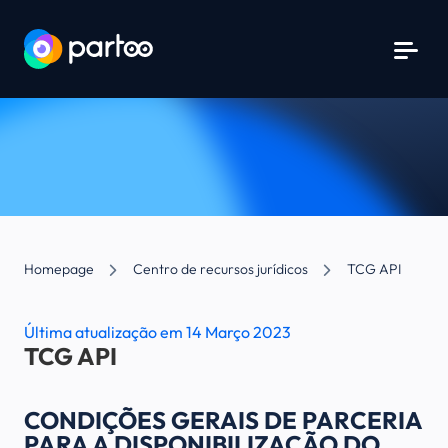
Aller au contenu
Aller au menu principal
Homepage
Centro de recursos jurídicos
TCG API
Última atualização em 14 Março 2023
TCG API
CONDIÇÕES GERAIS DE PARCERIA
PARA A DISPONIBILIZAÇÃO DO