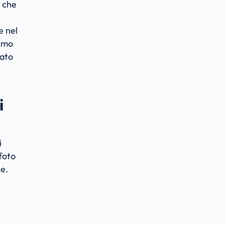
e che
e nel
simo
tato
i
i
foto
le.