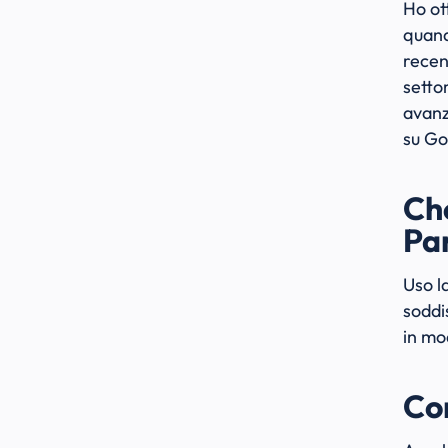
Ho ot
quand
recen
setto
avanz
su Go
Che
Par
Uso l
soddi
in mo
Co