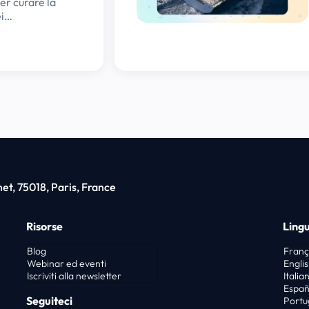
er curare la
ei…
t, 75018, Paris, France
Risorse
Ling
Blog
Franç
Webinar ed eventi
Engli
Iscriviti alla newsletter
Italia
Españ
Seguiteci
Portu