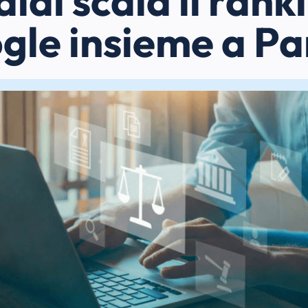
ldi scala il rank
gle insieme a Pa