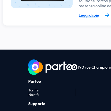
soluzione Partoo p
presenza online d
Leggi di più
190 rue Championne
Partoo
Tariffe
Novità
Supporto