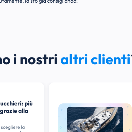
utamente, la sto già consigliando!
o i nostri
altri clienti
ucchieri: più
i grazie alla
 scegliere la