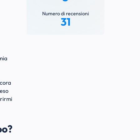
Numero di recensioni
31
mia
ncora
reso
rirmi
oo?