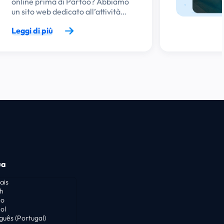
online prima di Partoo? Abbiamo
un sito web dedicato all’attività…
Leggi di più
ua
ais
sh
no
ol
guês (Portugal)