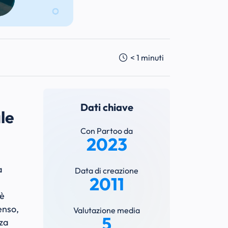
< 1
minuti
Dati chiave
ale
Con Partoo da
2023
a
Data di creazione
2011
 è
enso,
Valutazione media
5
nza