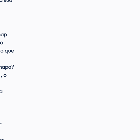
map
o.
do que
 mapa?
, o
a
r
so