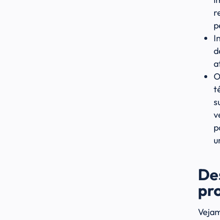
r
p
I
d
a
O
t
s
v
p
u
De
pr
Vejam