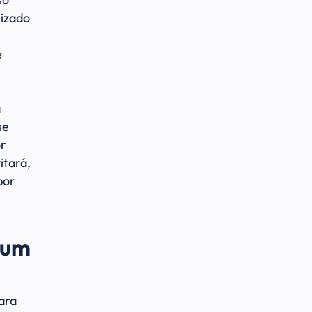
rizado
é
a
se
or
itará,
por
 um
ara