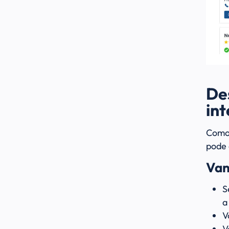
De
in
Como 
pode 
Van
S
a
V
V