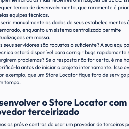
equer tempo de desenvolvimento, que raramente é prio
elas equipes técnicas.
nserir manualmente os dados de seus estabelecimentos 
emorado, enquanto um sistema centralizado permite
tualizações em massa.
s seus servidores são robustos o suficiente? A sua equip
écnica estará disponível para corrigir bugs rapidamente 
urgirem problemas? Se a resposta não for certa, é melh
erificá-la antes de iniciar o projeto internamente. Isso ev
or exemplo, que um Store Locator fique fora de serviço 
m tempo.
senvolver o Store Locator com
ovedor terceirizado
os os prós e contras de usar um provedor de terceiros p