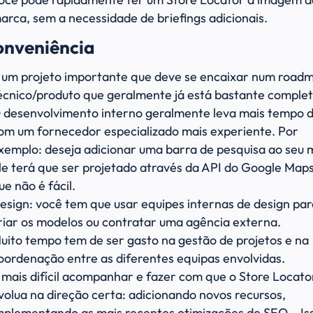
arca, sem a necessidade de briefings adicionais.
onveniência
 um projeto importante que deve se encaixar num road
écnico/produto que geralmente já está bastante complet
 desenvolvimento interno geralmente leva mais tempo 
om um fornecedor especializado mais experiente. Por
xemplo: deseja adicionar uma barra de pesquisa ao seu
le terá que ser projetado através da API do Google Maps
ue não é fácil.
esign: você tem que usar equipes internas de design par
riar os modelos ou contratar uma agência externa.
uito tempo tem de ser gasto na gestão de projetos e na
oordenação entre as diferentes equipas envolvidas.
 mais difícil acompanhar e fazer com que o Store Locato
volua na direção certa: adicionando novos recursos,
mplementando as mais recentes otimizações de SEO… Is