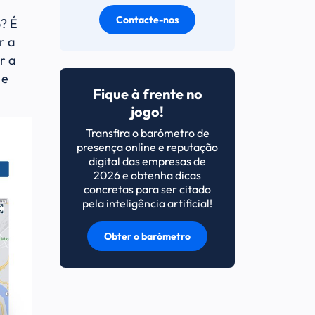
Contacte-nos
o? É
r a
r a
 e
Fique à frente no
jogo!
Transfira o barómetro de
presença online e reputação
digital das empresas de
2026 e obtenha dicas
concretas para ser citado
pela inteligência artificial!
Obter o barómetro