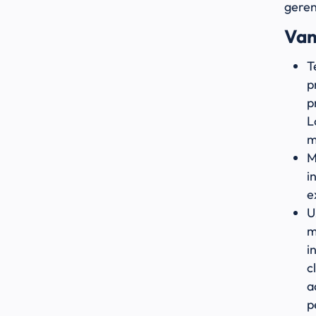
geren
Van
T
p
p
L
m
M
i
e
U
m
i
c
a
p