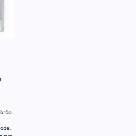
e
farão
dade.
a sua