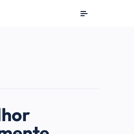
lhor
amente