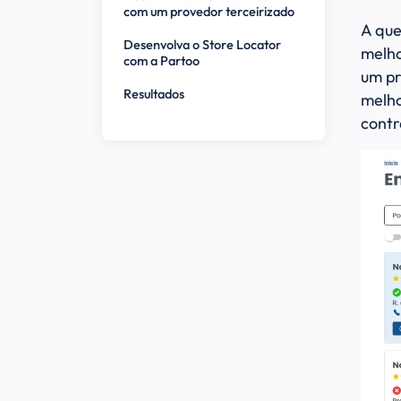
com um provedor terceirizado
A que
Desenvolva o Store Locator
melho
com a Partoo
um pr
Resultados
melho
contr