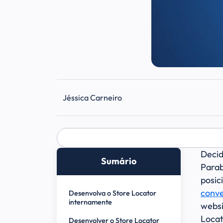
Jéssica Carneiro
Decid
Sumário
Para
posic
conve
Desenvolva o Store Locator
internamente
websi
Locat
Desenvolver o Store Locator