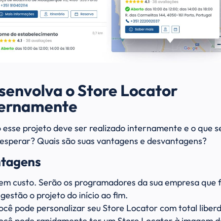
senvolva o Store Locator
ternamente
esse projeto deve ser realizado internamente e o que s
esperar? Quais são suas vantagens e desvantagens?
tagens
em custo. Serão os programadores da sua empresa que 
 gestão o projeto do início ao fim.
ocê pode personalizar seu Store Locator com total liber
ocê pode rapidamente ter um Store Locator à imagem d