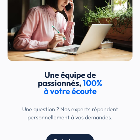
Mesurez le décalage entre votre promesse marketing et
le vécu client exprimé en ligne. Ce diagnostic qualitatif
basé sur les verbatims clients révèle vos opportunités de
croissance face aux standards du marché.
Benchmark de visibilité locale
Suivez votre ranking Google Maps face à la
concurrence sur vos mots-clés stratégiques. Analysez
Une équipe de
votre part de voix locale pour comprendre la répartition
passionnés,
100%
de la visibilité dans votre zone de chalandise.
à votre écoute
Une question ? Nos experts répondent
Analyse de la réactivité client
personnellement à vos demandes.
Comparez votre taux de réponse et votre rapidité aux
moyennes du marché. Positionnez votre excellence
relationnelle et votre gestion de l'e-réputation locale
par rapport aux pratiques de vos rivaux.