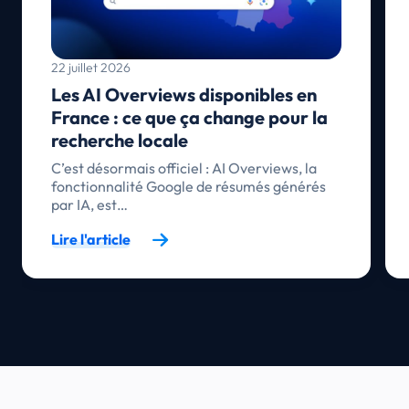
Reporting et exports stratégiques
Transformez le "bruit" des avis clients en rapports
décisionnels. Générez des analyses claires pour vos
22 juillet 2026
arbitrages et facilitez la prise de décision au niveau du
Les AI Overviews disponibles en
siège et des directions régionales.
France : ce que ça change pour la
recherche locale
C’est désormais officiel : AI Overviews, la
fonctionnalité Google de résumés générés
par IA, est…
Lire l'article