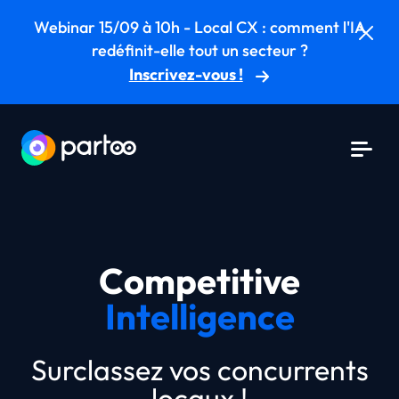
Aller au contenu
Webinar 15/09 à 10h - Local CX : comment l'IA
Aller au menu principal
redéfinit-elle tout un secteur ?
Inscrivez-vous !
Competitive
Intelligence
Surclassez vos concurrents
locaux !