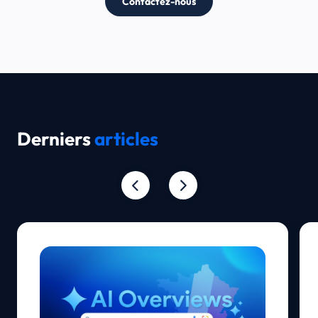
Contactez-nous
Pilotage à l'échelle du réseau
Supervisez l'ensemble de vos points de vente via une vue
consolidée. Identifiez les tendances de consommation et
les zones de décrochage opérationnel pour réaligner
votre stratégie d'enseigne nationale.
Derniers
articles
Profils de concurrents détaillés
Accédez à une fiche analytique pour chaque rival local.
Étudiez leur stratégie de service et la perception de leur
marque par les clients pour adapter votre propre
positionnement.