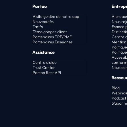
Partoo
Entrepr
Visite guidée de notre app
À propo
Nouveautés
Nous rej
Tarifs
Espace 
Témoignages client
Distincti
Partenaires TPE/PME
Centre d
Partenaires Enseignes
Mentions
Politique
Assistance
Politiqu
Accessibi
Centre d’aide
confor
Trust Center
Nous co
Partoo Rest API
Ressou
Blog
Webinai
Podcast 
S’abonne