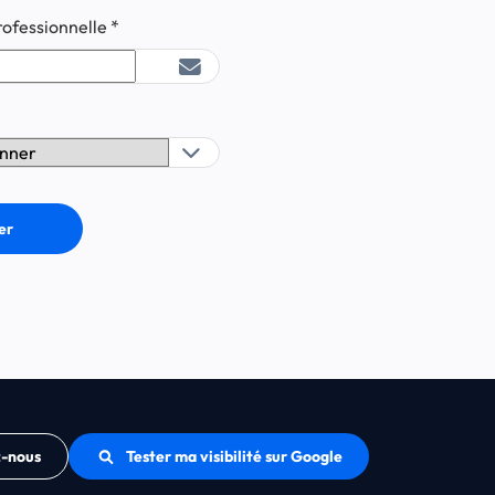
rofessionnelle
*
z-nous
Tester ma visibilité sur Google