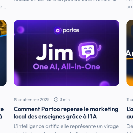
se…
un
19 septembre 2025
-
3
min
11 
se
Comment Partoo repense le marketing
L’
à
local des enseignes grâce à l’IA
au
L’intelligence artificielle représente un virage
De