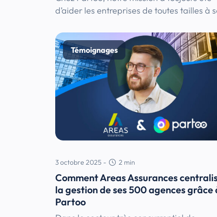
d’aider les entreprises de toutes tailles à 
Témoignages
3 octobre 2025
-
2
min
Comment Areas Assurances centrali
la gestion de ses 500 agences grâce 
Partoo