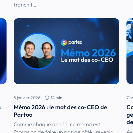
franchit…
8 janvier 2026
-
14
min
7 
:
Mémo 2026 : le mot des co-CEO de
Co
Partoo
ge
de
Comme chaque année, ce mémo est
Av
l’occasion de faire un pas de côté : revenir…