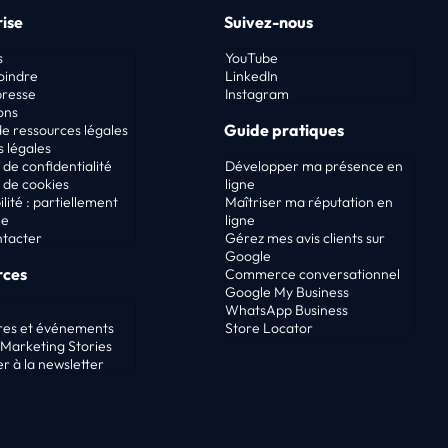
ise
Suivez-nous
s
YouTube
oindre
LinkedIn
presse
Instagram
ons
Guide pratiques
e ressources légales
 légales
 de confidentialité
Développer ma présence en
e de cookies
ligne
lité : partiellement
Maîtriser ma réputation en
me
ligne
ntacter
Gérez mes avis clients sur
Google
rces
Commerce conversationnel
Google My Business
WhatsApp Business
res et événements
Store Locator
Marketing Stories
r à la newsletter