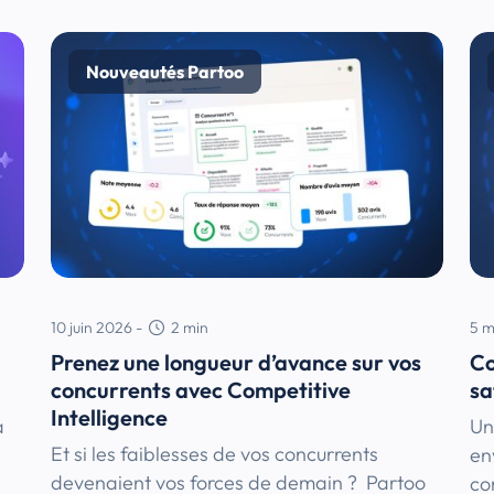
Nouveautés Partoo
10 juin 2026
-
2
min
5 m
Prenez une longueur d’avance sur vos
Co
concurrents avec Competitive
sa
Intelligence
à
Un
Et si les faiblesses de vos concurrents
en
devenaient vos forces de demain ? Partoo
co