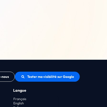
z-nous
Tester ma visibilité sur Google
Langue
Français
English