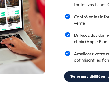
toutes vos fiches 
Contrôlez les info
vente
Diffusez des donné
choix (Apple Pla
Améliorez votre r
optimisant les fic
Tester ma visibilité en li