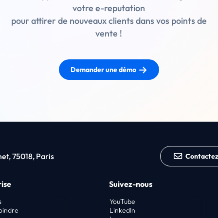
votre e-reputation
pour attirer de nouveaux clients dans vos points de
vente !
Demander une démo
t, 75018, Paris
Contacte
ise
Suivez-nous
s
YouTube
oindre
LinkedIn