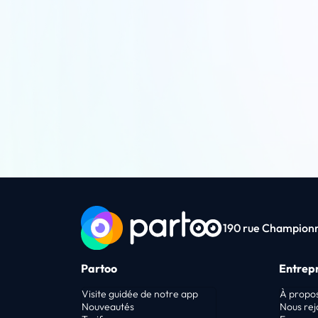
190 rue Championne
Partoo
Entrepr
Visite guidée de notre app
À propo
Nouveautés
Nous rej