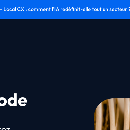
 Local CX : comment l'IA redéfinit-elle tout un secteur 
ode
tez