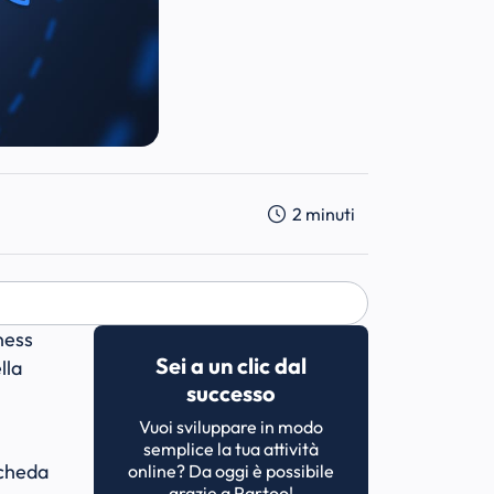
2
minuti
ness
Sei a un clic dal
lla
successo
Vuoi sviluppare in modo
semplice la tua attività
scheda
online? Da oggi è possibile
grazie a Partoo!