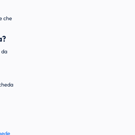
le che
a?
a da
scheda
chede