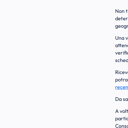
Non t
deter
geogra
Una v
atten
verifi
scheda
Ricev
potra
recen
Da sa
A vol
parti
Consol