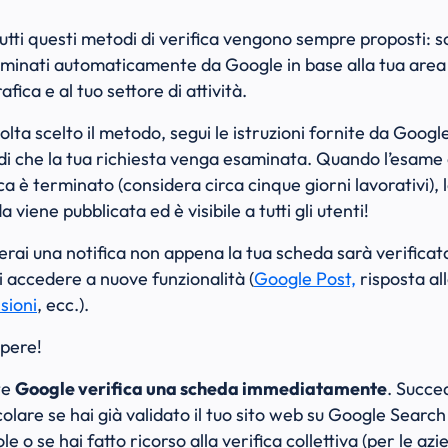
utti questi metodi di verifica vengono sempre proposti: 
minati automaticamente da Google in base alla tua area
fica e al tuo settore di attività.
olta scelto il metodo, segui le istruzioni fornite da Googl
di che la tua richiesta venga esaminata. Quando l’esame 
ca è terminato (considera circa cinque giorni lavorativi), 
 viene pubblicata ed è visibile a tutti gli utenti!
erai una notifica non appena la tua scheda sarà verificat
i accedere a nuove funzionalità (
Google Post,
risposta al
sioni
, ecc.).
pere!
te
Google verifica una scheda immediatamente
. Succe
colare se hai già validato il tuo sito web su Google Search
e o se hai fatto ricorso alla verifica collettiva (per le az