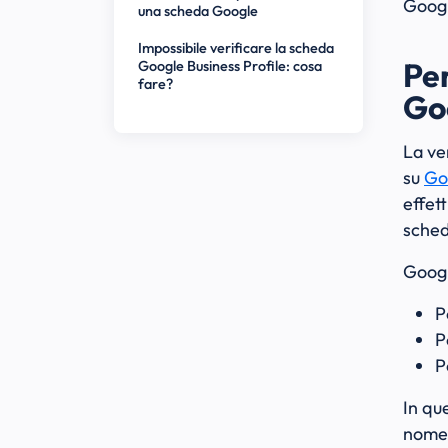
Googl
una scheda Google
Impossibile verificare la scheda
Per
Google Business Profile: cosa
fare?
Go
La ve
su
Go
effett
sched
Googl
P
P
P
In qu
nome,