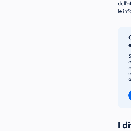
dell’
le in
S
o
c
e
a
I d