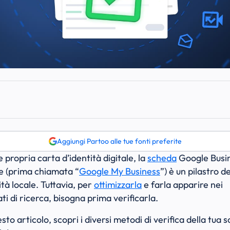
Aggiungi Partoo alle tue fonti preferite
e propria carta d’identità digitale, la
scheda
Google Busi
le (prima chiamata “
Google My Business
”) è un pilastro de
lità locale. Tuttavia, per
ottimizzarla
e farla apparire nei
ati di ricerca, bisogna prima verificarla.
sto articolo, scopri i diversi metodi di verifica della tua 