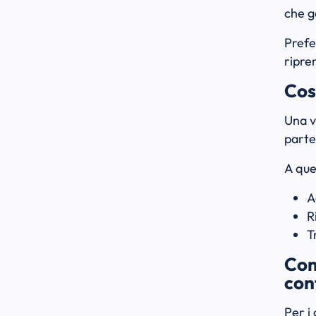
che ge
Prefe
ripren
Cos
Una v
parte
A que
A
R
T
Com
con
Per i 