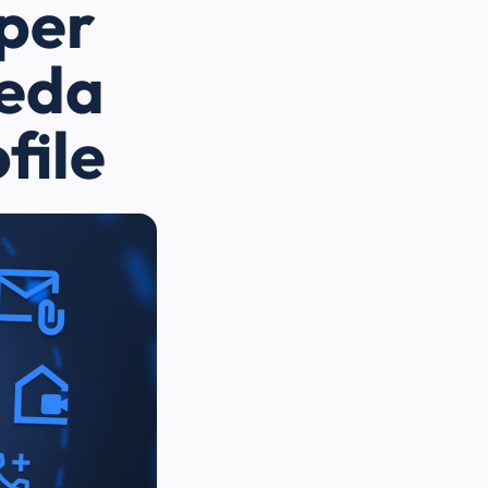
 per
heda
file