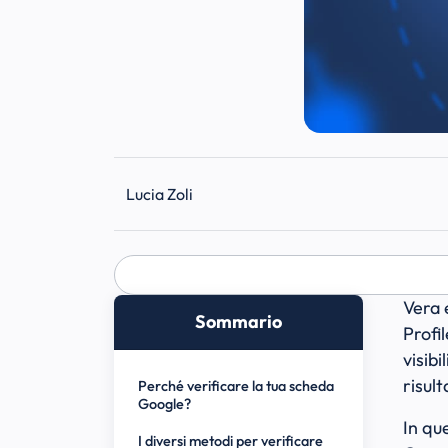
Lucia Zoli
Vera 
Sommario
Profi
visibi
risult
Perché verificare la tua scheda
Google?
In que
I diversi metodi per verificare