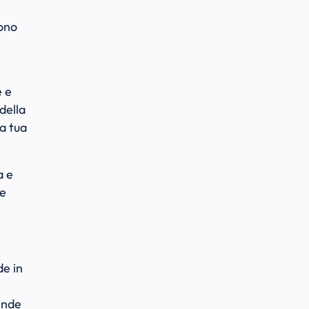
sono
e e
della
la tua
a e
le
de in
iende