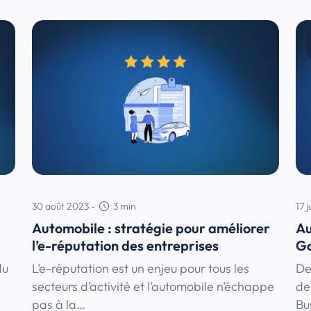
30 août 2023
-
3
min
17 j
Automobile : stratégie pour améliorer
Au
l’e-réputation des entreprises
Go
du
L’e-réputation est un enjeu pour tous les
De
secteurs d’activité et l’automobile n’échappe
de
pas à la…
Bu