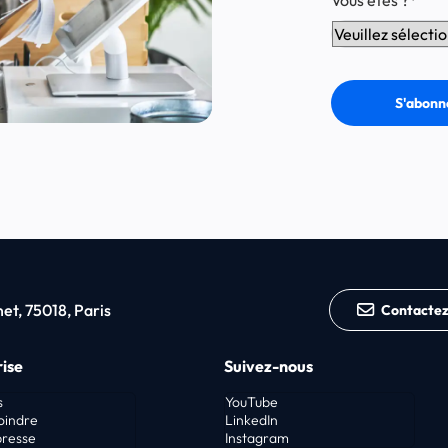
t, 75018, Paris
Contacte
ise
Suivez-nous
s
YouTube
oindre
LinkedIn
presse
Instagram