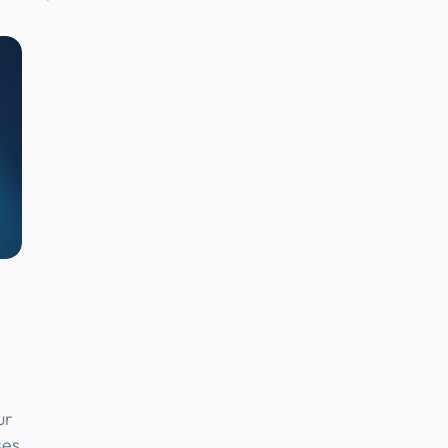
ur
ses